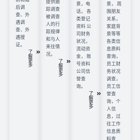
提供跟
景，电
景， 周
后调
踪调查
话， 各
围朋友
查、外
被调查
类登记
关系，
遇调
人的行
资料 公
家庭背
查、外
踪规律
司财务
景等等
遇搜
和与人
状况，
各类信
证。
来往情
流动资
息质料
了
况。
解
金， 账
查询，
更
了
号资料
员工财
多
解
更
公司信
务状况
多
誉查
调查，
询。
员工信
了
誉查
解
询，个
更
多
人信
息，过
往工作
信息质
料查