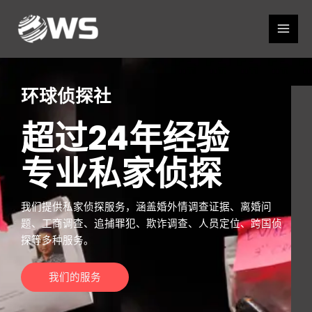
跳
Main
至
Men
内
容
环球侦探社
超过24年经验
专业私家侦探
我们提供私家侦探服务，涵盖婚外情调查证据、离婚问
题、工商调查、追捕罪犯、欺诈调查、人员定位、跨国侦
探等多种服务。
我们的服务