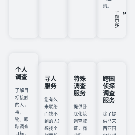
询。
了
解
更
多
个人
调查
寻人
特殊
跨国
服务
调查
侦探
了解目
服务
调查
标接触
服务
您有久
的人，
未联络
提供卧
事，
而找不
底化妆
除了提
物。跟
到的人?
调查取
供马来
踪调查
想找个
证，商
西亚国
目标，