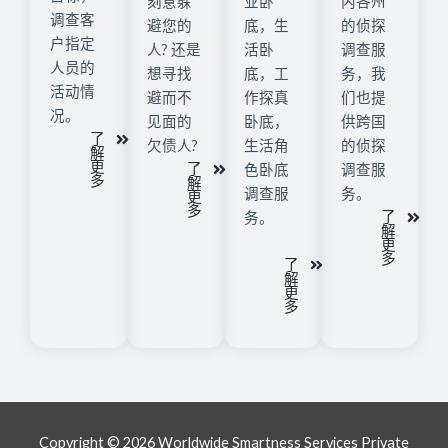
刻意躲
业卧
内各州
调查客
避您的
底，生
的侦探
户指定
人? 还是
活卧
调查服
人员的
想寻找
底，工
务，我
活动情
避而不
作探真
们也提
况。
见面的
卧底，
供跨国
了
欠债人?
生活角
的侦探
解
更
了
色卧底
调查服
多
解
调查服
务。
更
多
了
务。
解
更
多
了
解
更
多
Copyright © 2026 Worldwide Smartness Services Private